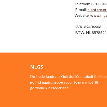
Telefoon: +316103
E-mail:
klantenser
Website:
www.nlgs
KVK: 69404666
BTW: NL 857862
NLGS
De Nederlandsche Golf Sociëteit biedt flexibel
golflidmaatschappen voor toegang tot 48
golfbanen in Nederland.