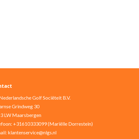
ntact
Nederlandsche Golf Sociëteit B.V.
rnse Grindweg 30
3 LW Maarsbergen
efoon: +31610333099 (Mariëlle Dorrestein)
ail: klantenservice@nlgs.nl