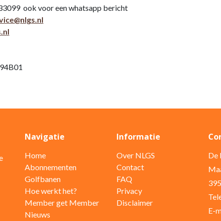
33099 ook voor een whatsapp bericht
vice@nlgs.nl
.nl
194B01
Navigatie
Informatie
Co
Home
Over NLGS
De 
e
Abonnementen
Contact
Maa
Golfbanen
FAQ
395
Hoe werkt het?
Privacy
Tel
Member get Member
Disclaimer
E-m
Nieuws