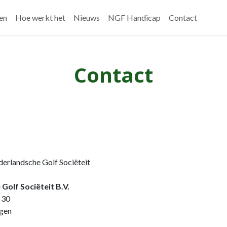
en
Hoe werkt het
Nieuws
NGF Handicap
Contact
Contact
erlandsche Golf Sociëteit
Golf Sociëteit B.V.
 30
gen