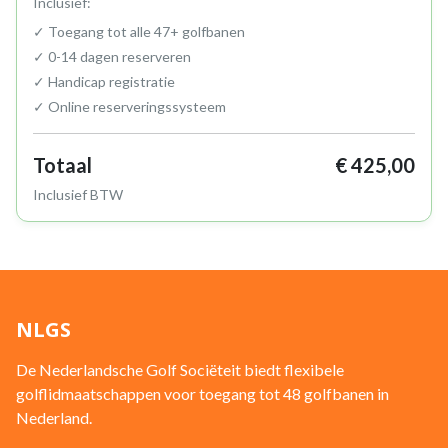
Inclusief:
✓ Toegang tot alle 47+ golfbanen
✓ 0-14 dagen reserveren
✓ Handicap registratie
✓ Online reserveringssysteem
Totaal
€ 425,00
Inclusief BTW
NLGS
De Nederlandsche Golf Sociëteit biedt flexibele
golflidmaatschappen voor toegang tot 48 golfbanen in
Nederland.